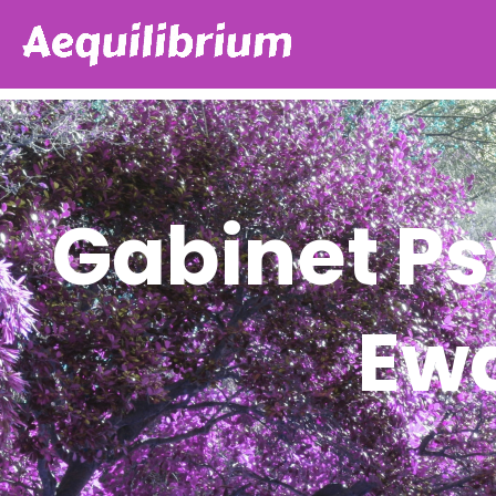
Gabinet P
Ew